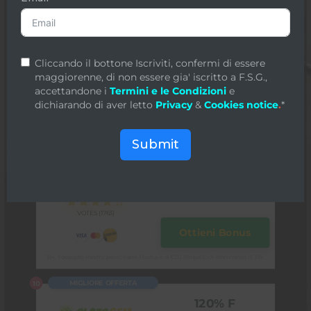
NUOVO CASINÒ
150% f
ino a
€500
+ 100 Giri
Cliccando il bottone Iscriviti, confermi di essere
maggiorenne, di non essere gia' iscritto a F.S.G.,
VOTES (1545)
accettandone i
Termini e le Condizioni
e
Ottieni Bonus
dichiarando di aver letto
Privacy
&
Cookies notice
.
*
18+. Requisito di scommessa di 35x.
Submit
NUOVO CASINÒ
100% F
ino A
€500
+ 200 Giri
VOTES (1763)
Ottieni Bonus
18+. Il deposito minimo per ricevere il bonus è di €20. Requisito di scommessa di 35x.
MIGLIORE OFFERTA
120% F