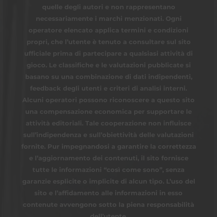
quelle degli autori e non rappresentano
necessariamente i marchi menzionati. Ogni
operatore elencato applica termini e condizioni
propri, che l’utente è tenuto a consultare sul sito
ufficiale prima di partecipare a qualsiasi attività di
gioco. Le classifiche e le valutazioni pubblicate si
basano su una combinazione di dati indipendenti,
feedback degli utenti e criteri di analisi interni.
Alcuni operatori possono riconoscere a questo sito
una compensazione economica per supportare le
attività editoriali. Tale cooperazione non influisce
sull’indipendenza e sull’obiettività delle valutazioni
fornite. Pur impegnandosi a garantire la correttezza
e l’aggiornamento dei contenuti, il sito fornisce
tutte le informazioni “così come sono”, senza
garanzie esplicite o implicite di alcun tipo. L’uso del
sito e l’affidamento alle informazioni in esso
contenute avvengono sotto la piena responsabilità
dell’utente.