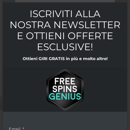
Clo
thi
ISCRIVITI ALLA
MIGLIORE OFFERTA
mo
NOSTRA NEWSLETTER
125% Fino A €150
+ 250 Giri
E OTTIENI OFFERTE
VOTES (2218)
ESCLUSIVE!
Ottieni Bonus
Ottieni GIRI GRATIS in più e molto altro!
Offerta valida per i nuovi clienti registrati. Si applicano i termini e le condizioni del
bonus e i termini e le condizioni generali.
PIÙ POPOLARE
F
ino A
€1500
+ 150 GG
VOTES (2157)
Ottieni Bonus
18+. Per ricevere il Bonus su ogni deposito è necessario depositare almeno €10.
Requisito di scommessa di 35x.
Email